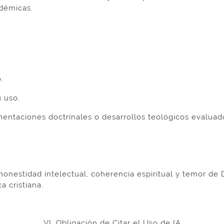
adémicas.
.
 uso.
mentaciones doctrinales o desarrollos teológicos evaluad
honestidad intelectual, coherencia espiritual y temor de 
 cristiana.
VI. Obligación de Citar el Uso de IA