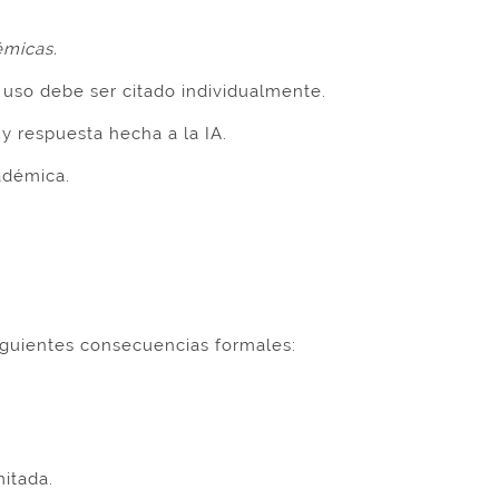
émicas.
 uso debe ser citado individualmente.
y respuesta hecha a la IA.
adémica.
iguientes consecuencias formales:
itada.