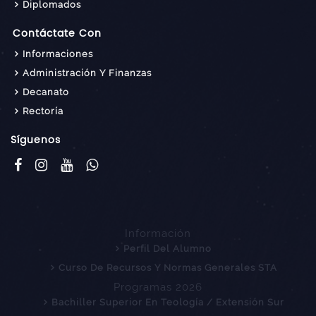
Diplomados
Contáctate Con
Informaciones
Administración Y Finanzas
Decanato
Rectoría
Síguenos
Información
Perfil Del Alumno
Curso De Recursos Y Normas Generales STA
Programas 2026
Bachiller Superior En Teología / Extensión Sur