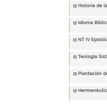
Historia de l
Idioma Bíblic
NT IV Epísto
Teología Sist
Plantación d
Hermenéutica