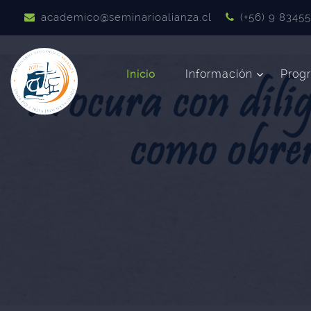
Salta al contenido principal
academico@seminarioalianza.cl
(+56) 9 8345
Información
Prog
Inicio