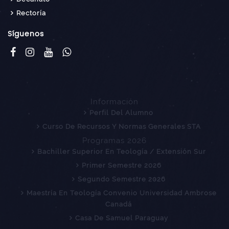
Rectoría
Síguenos
Información
Perfil Del Alumno
Curso De Recursos Y Normas Generales STA
Programas 2026
Bachiller Superior En Teología / Extensión Sur
Primer Semestre 2026
Segundo Semestre 2026
Maestría En Teología Convenio Universidad Ambrose
Canadá
Casa De Samuel Paraguay